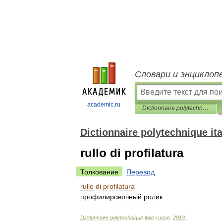
Словари и энциклоп
academic.ru
Dictionnaire polytechnique italo-russe
Dictionnaire polytechnique it
rullo di profilatura
Толкование
Перевод
rullo
di
profilatura
профилировочный
ролик
Dictionnaire
polytechnique
italo
-
russe
.
2013
.