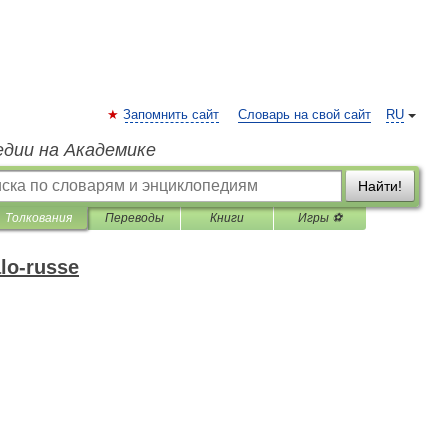
Запомнить сайт
Словарь на свой сайт
RU
едии на Академике
Найти!
Толкования
Переводы
Книги
Игры ⚽
alo-russe