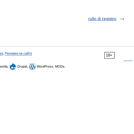
rullo di registro
ка
,
Реклама на сайте
18+
omla,
Drupal,
WordPress, MODx.